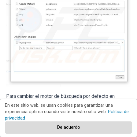
Para cambiar el motor de búsqueda por defecto en
Google Chrome: Haga clic en el icono de menú de Google
En este sitio web, se usan cookies para garantizar una
experiencia óptima cuando visite nuestro sitio web.
Política de
Chrome
(esquina superior derecha de Google
privacidad
De acuerdo
Chrome), seleccione "Configuración", en la sección de