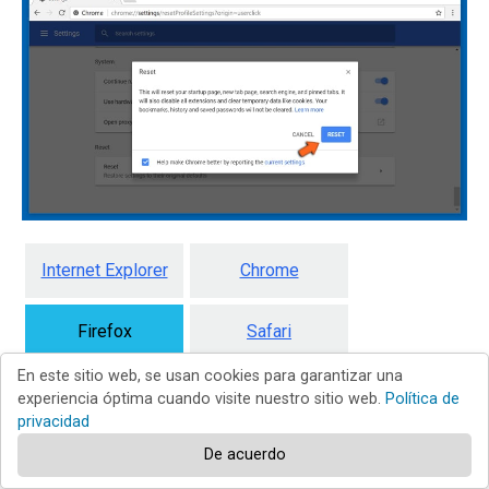
Internet Explorer
Chrome
Firefox
Safari
En este sitio web, se usan cookies para garantizar una
Edge
experiencia óptima cuando visite nuestro sitio web.
Política de
privacidad
De acuerdo