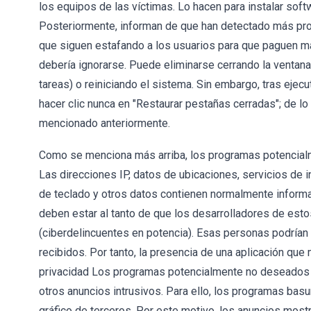
los equipos de las víctimas. Lo hacen para instalar soft
Posteriormente, informan de que han detectado más prob
que siguen estafando a los usuarios para que paguen má
debería ignorarse. Puede eliminarse cerrando la ventan
tareas) o reiniciando el sistema. Sin embargo, tras eje
hacer clic nunca en "Restaurar pestañas cerradas"; de lo 
mencionado anteriormente.
Como se menciona más arriba, los programas potencial
Las direcciones IP, datos de ubicaciones, servicios de 
de teclado y otros datos contienen normalmente informac
deben estar al tanto de que los desarrolladores de es
(ciberdelincuentes en potencia). Esas personas podrían 
recibidos. Por tanto, la presencia de una aplicación qu
privacidad Los programas potencialmente no deseados
otros anuncios intrusivos. Para ello, los programas bas
gráfico de terceros. Por este motivo, los anuncios mos