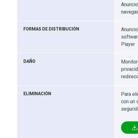
Anuncio
navegac
FORMAS DE DISTRIBUCIÓN
Anuncio
softwar
Player
DAÑO
Monitor
privaci
redirec
ELIMINACIÓN
Para el
con un 
segurid