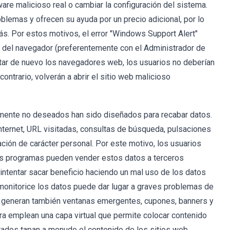
ware malicioso real o cambiar la configuración del sistema.
lemas y ofrecen su ayuda por un precio adicional, por lo
s. Por estos motivos, el error "Windows Support Alert"
a del navegador (preferentemente con el Administrador de
cutar de nuevo los navegadores web, los usuarios no deberían
contrario, volverán a abrir el sitio web malicioso
mente no deseados han sido diseñados para recabar datos.
internet, URL visitadas, consultas de búsqueda, pulsaciones
ión de carácter personal. Por este motivo, los usuarios
tos programas pueden vender estos datos a terceros
intentar sacar beneficio haciendo un mal uso de los datos
e monitorice los datos puede dar lugar a graves problemas de
 generan también ventanas emergentes, cupones, banners y
ura emplean una capa virtual que permite colocar contenido
trados tapan a menudo el contenido de los sitios web