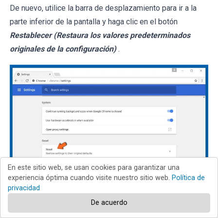
De nuevo, utilice la barra de desplazamiento para ir a la
parte inferior de la pantalla y haga clic en el botón
Restablecer (Restaura los valores predeterminados
originales de la configuración)
.
En este sitio web, se usan cookies para garantizar una
experiencia óptima cuando visite nuestro sitio web.
Política de
En la nueva ventana, confirme que quiere restablecer la
privacidad
configuración predeterminada de Google Chrome haciendo
De acuerdo
clic en el botón
Restablecer
.