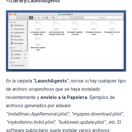
~/Library/LaunchAgents
En la carpeta “
LaunchAgents
”, revise si hay cualquier tipo
de archivo sospechoso que se haya instalado
recientemente y
envíelo a la Papelera
. Ejemplos de
archivos generados por adware:
“installmac.AppRemoval.plist”, “myppes.download.plist”,
“mykotlerino.ltvbit.plist”, “kuklorest.update.plist”
, etc. El
software publicitario suele instalar varios archivos