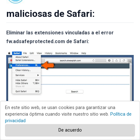
maliciosas de Safari:
Eliminar las extensiones vinculadas a el error
fw.adsafeprotected.com de Safari:
En este sitio web, se usan cookies para garantizar una
experiencia óptima cuando visite nuestro sitio web.
Política de
Abra el navegador Safari; desde la barra de menú,
privacidad
seleccione "
Safari
" y haga clic en "
Preferencias...
".
De acuerdo