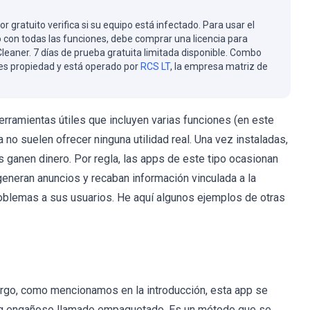
or gratuito verifica si su equipo está infectado. Para usar el
 con todas las funciones, debe comprar una licencia para
eaner. 7 días de prueba gratuita limitada disponible. Combo
es propiedad y está operado por
RCS LT
, la empresa matriz de
ramientas útiles que incluyen varias funciones (en este
no suelen ofrecer ninguna utilidad real. Una vez instaladas,
 ganen dinero. Por regla, las apps de este tipo ocasionan
generan anuncios y recaban información vinculada a la
roblemas a sus usuarios. He aquí algunos ejemplos de otras
go, como mencionamos en la introducción, esta app se
ng engañoso llamado empaquetado. Es un método que se