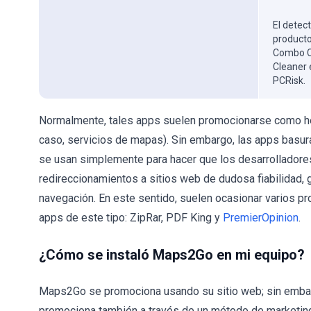
El detect
producto
Combo Cl
Cleaner 
PCRisk.
Normalmente, tales apps suelen promocionarse como her
caso, servicios de mapas). Sin embargo, las apps basura 
se usan simplemente para hacer que los desarrolladores
redireccionamientos a sitios web de dudosa fiabilidad, 
navegación. En este sentido, suelen ocasionar varios p
apps de este tipo: ZipRar, PDF King y
PremierOpinion
.
¿Cómo se instaló Maps2Go en mi equipo?
Maps2Go se promociona usando su sitio web; sin embar
promociona también a través de un método de marketi