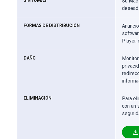
SÍNTOMAS
Su Mac 
deseada
FORMAS DE DISTRIBUCIÓN
Anuncio
softwar
Player,
DAÑO
Monitor
privaci
redirec
informa
ELIMINACIÓN
Para el
con un 
segurid