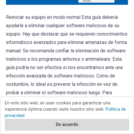
Reiniciar su equipo en modo normal Esta guía debería
ayudarle a eliminar cualquier software malicioso de su
equipo. Hay que destacar que se requieren conocimientos
informáticos avanzados para eliminar amenazas de forma
manual. Se recomienda confiar la eliminación de software
malicioso a los programas antivirus o antimalware. Esta
guía podría no ser efectiva si nos encontramos ante una
infección avanzada de software malicioso. Como de
costumbre, lo ideal es prevenir la infección en vez de
probar a eliminar el software malicioso luego. Para
mantener seguro su equipo, asegúrese de instalar las
En este sitio web, se usan cookies para garantizar una
últimas actualizaciones del sistema operativo y usar
experiencia óptima cuando visite nuestro sitio web.
Política de
privacidad
software antivirus.
De acuerdo
Para estar seguros de que su equipo está libre de