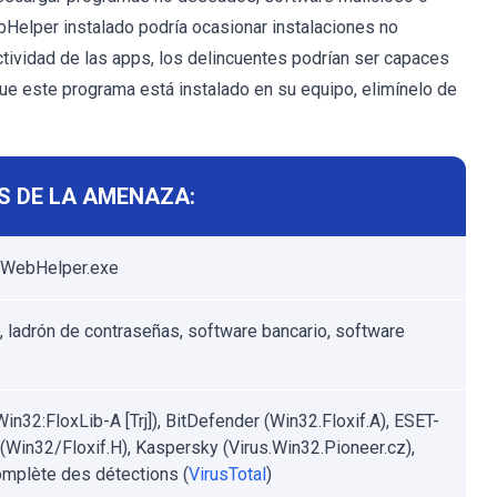
bHelper instalado podría ocasionar instalaciones no
ctividad de las apps, los delincuentes podrían ser capaces
ue este programa está instalado en su equipo, elimínelo de
S DE LA AMENAZA:
s WebHelper.exe
, ladrón de contraseñas, software bancario, software
in32:FloxLib-A [Trj]), BitDefender (Win32.Floxif.A), ESET-
Win32/Floxif.H), Kaspersky (Virus.Win32.Pioneer.cz),
omplète des détections (
VirusTotal
)