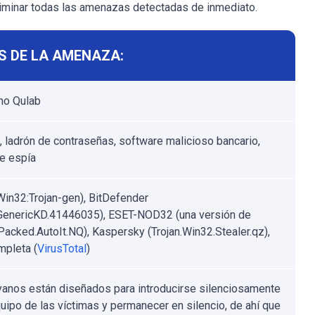
eliminar todas las amenazas detectadas de inmediato.
S DE LA AMENAZA:
ano Qulab
, ladrón de contraseñas, software malicioso bancario,
e espía
Win32:Trojan-gen), BitDefender
.GenericKD.41446035), ESET-NOD32 (una versión de
acked.AutoIt.NQ), Kaspersky (Trojan.Win32.Stealer.qz),
mpleta (
VirusTotal
)
yanos están diseñados para introducirse silenciosamente
quipo de las víctimas y permanecer en silencio, de ahí que