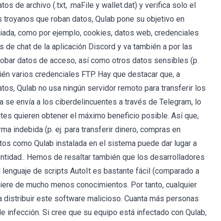
s de archivo (.txt, .maFile y wallet.dat) y verifica solo el
s troyanos que roban datos, Qulab pone su objetivo en
iada, como por ejemplo, cookies, datos web, credenciales
 de chat de la aplicación Discord y va también a por las
obar datos de acceso, así como otros datos sensibles (p.
bién varios credenciales FTP. Hay que destacar que, a
tos, Qulab no usa ningún servidor remoto para transferir los
da se envía a los ciberdelincuentes a través de Telegram, lo
entes quieren obtener el máximo beneficio posible. Así que,
 indebida (p. ej. para transferir dinero, compras en
 datos como Qulab instalada en el sistema puede dar lugar a
entidad.. Hemos de resaltar también que los desarrolladores
lenguaje de scripts AutoIt es bastante fácil (comparado a
iere de mucho menos conocimientos. Por tanto, cualquier
 distribuir este software malicioso. Cuanta más personas
e infección. Si cree que su equipo está infectado con Qulab,