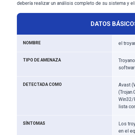
debería realizar un análisis completo de su sistema y 
DATOS BÁSICO
NOMBRE
el troy
TIPO DE AMENAZA
Troyano
softwar
DETECTADA COMO
Avast (
(Trojan
Win32/P
lista co
SÍNTOMAS
Los tro
en el e