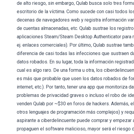
de alto riesgo, sin embargo, Qulab busca solo tres formato
escritorio de la víctima. Como sucede con casi todos lo
decenas de navegadores web y registra información var
de cuentas almacenadas, etc. Qulab sustrae los registros
aplicaciones Steam/Steam Desktop Authenticator para r
ej. enlaces comerciales). Por último, Qulab sustrae tam
diferencia de casi todas las infecciones que sustraen da
datos robados. En su lugar, toda la información registra
cual es algo raro. De una forma u otra, los ciberdelincu
es más que probable que usen los datos robados de forma
internet, etc.). Por tanto, tener una app que monitoriza
problemas de privacidad graves o incluso el robo de id
venden Qulab por ~$30 en foros de hackers. Además, el 
otros lenguajes de programación más complejos) y requ
aspirante a ciberdelincuente puede comprar y empezar a
propaguen el software malicioso, mayor será el riesgo d