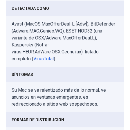
DETECTADA COMO
Avast (MacOS:MaxOfferDeal-L [Adw]), BitDefender
(Adware.MAC.Genieo.WQ), ESET-NOD32 (una
variante de OSX/Adware.MaxOfferDeal.L),
Kaspersky (Not-a-
virus:HEUR:AdWare.OSX.Geonei.ax), listado
completo (
VirusTotal
)
SÍNTOMAS
Su Mac se ve ralentizado más de lo normal, ve
anuncios en ventanas emergentes, es
redireccionado a sitios web sospechosos.
FORMAS DE DISTRIBUCIÓN