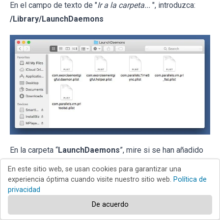
En el campo de texto de "
Ir a la carpeta...
", introduzca:
/Library/LaunchDaemons
En la carpeta “
LaunchDaemons
”, mire si se han añadido
recientemente archivos sospechosos. Por ejemplo,
En este sitio web, se usan cookies para garantizar una
“com.aoudad.net-preferences.plist”, “com.myppes.net-
experiencia óptima cuando visite nuestro sitio web.
Política de
privacidad
preferences.plist”, "com.kuklorest.net-preferences.plist”,
De acuerdo
“com.avickUpd.plist”
, etc., y, en tal caso,
envíelos a la
Papelera
.