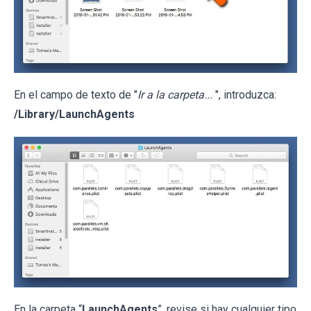
En el campo de texto de "
Ir a la carpeta...
", introduzca:
/Library/LaunchAgents
En la carpeta “
LaunchAgents
”, revise si hay cualquier tipo