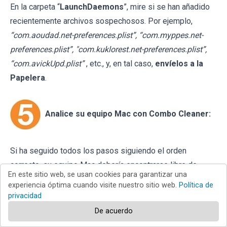
En la carpeta “
LaunchDaemons
”, mire si se han añadido
recientemente archivos sospechosos. Por ejemplo,
“com.aoudad.net-preferences.plist”, “com.myppes.net-
preferences.plist”, "com.kuklorest.net-preferences.plist”,
“com.avickUpd.plist”
, etc., y, en tal caso,
envíelos a la
Papelera
.
Analice su equipo Mac con Combo Cleaner:
Si ha seguido todos los pasos siguiendo el orden
correcto, su equipo Mac debería encontrarse libre de
En este sitio web, se usan cookies para garantizar una
infecciones. Para asegurarse de que su sistema no está
experiencia óptima cuando visite nuestro sitio web.
Política de
infectado, analícelo con el antivirus Combo Cleaner.
privacidad
Descárguelo AQUÍ
. Tras descargar el archivo, haga doble
De acuerdo
clic sobre el instalador
combocleaner.dmg
; en la nueva