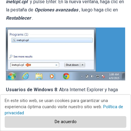
inetcpl.cpl
y pulse Enter. En la nueva ventana, haga clic en
la pestaña de
Opciones avanzadas
, luego haga clic en
Restablecer
.
Usuarios de Windows 8
: Abra Internet Explorer y haga
clic en el icono de la
ruedecita
. Seleccione
Opciones de
En este sitio web, se usan cookies para garantizar una
Internet
.
experiencia óptima cuando visite nuestro sitio web.
Política de
privacidad
De acuerdo