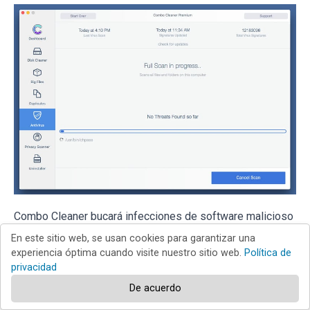
Combo Cleaner bucará infecciones de software malicioso
en su equipo. Si el resultado del análisis antivirus es "no
En este sitio web, se usan cookies para garantizar una
experiencia óptima cuando visite nuestro sitio web.
Política de
threats found", quiere decir que puede continuar con la
privacidad
guía de desinfección; de lo contrario, se recomineda
De acuerdo
eliminar las infecciones encontradas antes de continuar.