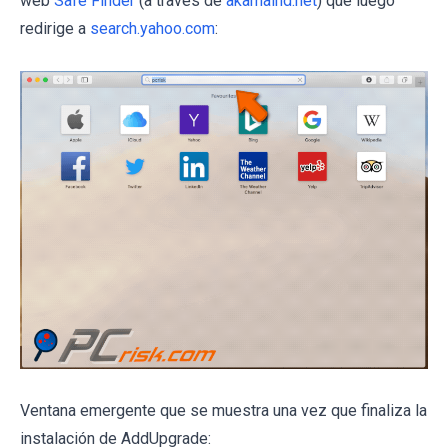
web
Safe Finder
(a través de
akamaihd.net
) que luego
redirige a
search.yahoo.com
:
Ventana emergente que se muestra una vez que finaliza la
instalación de AddUpgrade: