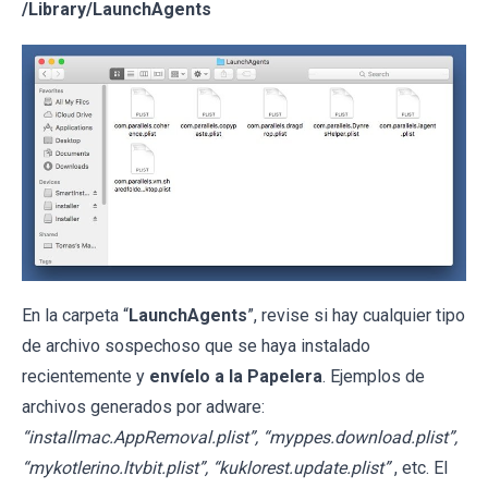
/Library/LaunchAgents
En la carpeta “
LaunchAgents
”, revise si hay cualquier tipo
de archivo sospechoso que se haya instalado
recientemente y
envíelo a la Papelera
. Ejemplos de
archivos generados por adware:
“installmac.AppRemoval.plist”, “myppes.download.plist”,
“mykotlerino.ltvbit.plist”, “kuklorest.update.plist”
, etc. El