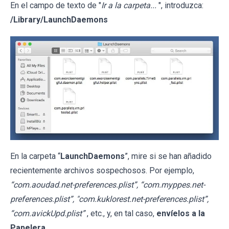
En el campo de texto de "
Ir a la carpeta...
", introduzca:
/Library/LaunchDaemons
En la carpeta “
LaunchDaemons
”, mire si se han añadido
recientemente archivos sospechosos. Por ejemplo,
“com.aoudad.net-preferences.plist”, “com.myppes.net-
preferences.plist”, "com.kuklorest.net-preferences.plist”,
“com.avickUpd.plist”
, etc., y, en tal caso,
envíelos a la
Papelera
.