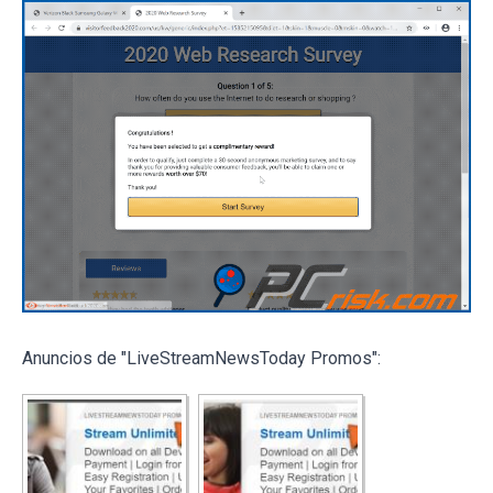
Anuncios de "LiveStreamNewsToday Promos":