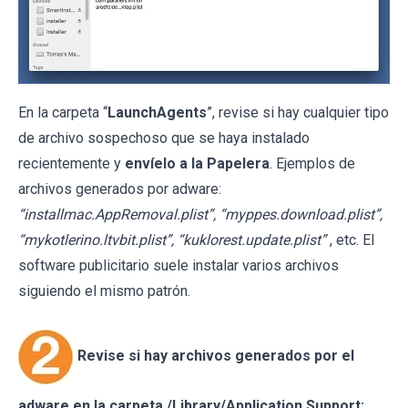
En la carpeta “
LaunchAgents
”, revise si hay cualquier tipo
de archivo sospechoso que se haya instalado
recientemente y
envíelo a la Papelera
. Ejemplos de
archivos generados por adware:
“installmac.AppRemoval.plist”, “myppes.download.plist”,
“mykotlerino.ltvbit.plist”, “kuklorest.update.plist”
, etc. El
software publicitario suele instalar varios archivos
siguiendo el mismo patrón.
Revise si hay archivos generados por el
adware en la carpeta /Library/Application Support: