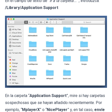
En el campo de texto de "
Ir a la carpeta...
", introduzca:
/Library/Application Support
En la carpeta “
Application Support
”, mire si hay carpetas
sospechosas que se hayan añadido recientemente. Por
ejemplo, “
MplayerX
” o “
NicePlayer
” y, en tal caso,
envíe