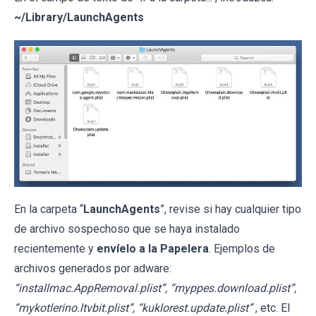
~/Library/LaunchAgents
En la carpeta “
LaunchAgents
”, revise si hay cualquier tipo
de archivo sospechoso que se haya instalado
recientemente y
envíelo a la Papelera
. Ejemplos de
archivos generados por adware:
“installmac.AppRemoval.plist”, “myppes.download.plist”,
“mykotlerino.ltvbit.plist”, “kuklorest.update.plist”
, etc. El