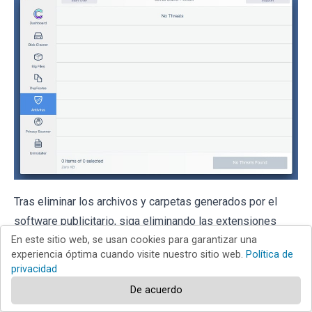
Tras eliminar los archivos y carpetas generados por el
software publicitario, siga eliminando las extensiones
dudosas de sus navegadores web.
En este sitio web, se usan cookies para garantizar una
experiencia óptima cuando visite nuestro sitio web.
Política de
privacidad
Eliminar el rat proton de los
De acuerdo