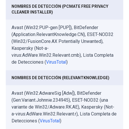
NOMBRES DE DETECCIÓN (PCMATE FREE PRIVACY
CLEANER INSTALLER)
Avast (Win32:PUP-gen [PUP]), BitDefender
(Application.RelevantKnowledge.CN), ESET-NOD32
(Win32/FusionCore.AX Potentially Unwanted),
Kaspersky (Not-a-
virus:AdWare.Win32.Relevant.cmb), Lista Completa
de Detecciones (
VirusTotal
)
NOMBRES DE DETECCIÓN (RELEVANTKNOWLEDGE)
Avast (Win32:AdwareSig [Adw]), BitDefender
(Gen:Variant.Johnnie.234945), ESET-NOD32 (una
variante de Win32/Adware.RK.AE), Kaspersky (Not-
a-virus:AdWare.Win32.Relevant.r), Lista Completa de
Detecciones (
VirusTotal
)