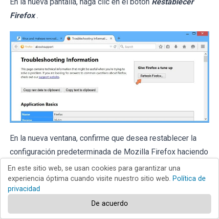
En la nueva pantalla, haga clic en el botón
Restablecer
Firefox
.
En la nueva ventana, confirme que desea restablecer la
configuración predeterminada de Mozilla Firefox haciendo
clic en el botón
Restablecer
.
En este sitio web, se usan cookies para garantizar una
experiencia óptima cuando visite nuestro sitio web.
Política de
privacidad
De acuerdo