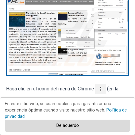
Haga clic en el ícono del menú de Chrome
(en la
esquina superior derecha de Google Chrome), seleccione
En este sitio web, se usan cookies para garantizar una
"Más herramientas" y haga clic en "Extensiones". Localice
experiencia óptima cuando visite nuestro sitio web.
Política de
privacidad
todos los complementos de navegador sospechosos
De acuerdo
recientemente instalados, y elimínelos.