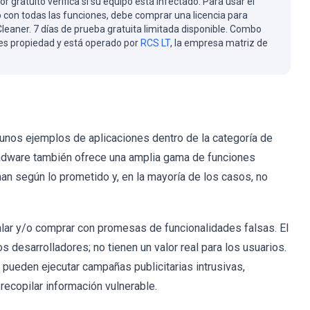
or gratuito verifica si su equipo está infectado. Para usar el
 con todas las funciones, debe comprar una licencia para
eaner. 7 días de prueba gratuita limitada disponible. Combo
es propiedad y está operado por
RCS LT
, la empresa matriz de
unos ejemplos de aplicaciones dentro de la categoría de
 adware también ofrece una amplia gama de funciones
onan según lo prometido y, en la mayoría de los casos, no
alar y/o comprar con promesas de funcionalidades falsas. El
s desarrolladores; no tienen un valor real para los usuarios.
 pueden ejecutar campañas publicitarias intrusivas,
ecopilar información vulnerable.