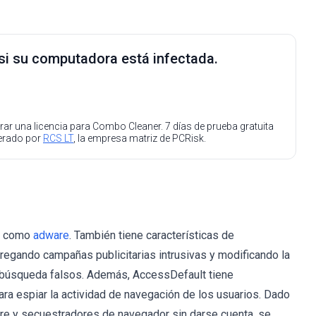
 si su computadora está infectada.
ar una licencia para Combo Cleaner. 7 días de prueba gratuita
perado por
RCS LT
, la empresa matriz de PCRisk.
do como
adware
. También tiene características de
ntregando campañas publicitarias intrusivas y modificando la
 búsqueda falsos. Además, AccessDefault tiene
ra espiar la actividad de navegación de los usuarios. Dado
re y secuestradores de navegador sin darse cuenta, se