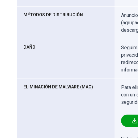
MÉTODOS DE DISTRIBUCIÓN
Anuncio
(agrupa
descarg
DAÑO
Seguimi
privaci
redirec
informa
ELIMINACIÓN DE MALWARE (MAC)
Para el
con un 
segurid