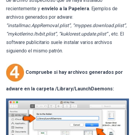
de archivo sospechoso que se haya instalado
recientemente y
envíelo a la Papelera
. Ejemplos de
archivos generados por adware:
“installmac.AppRemoval.plist”, “myppes.download.plist”,
“mykotlerino.ltvbit.plist”, “kuklorest.update.plist”
, etc. El
software publicitario suele instalar varios archivos
siguiendo el mismo patrón.
Compruebe si hay archivos generados por
adware en la carpeta /Library/LaunchDaemons: