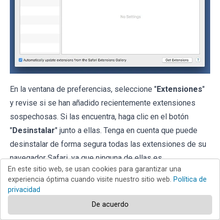
En la ventana de preferencias, seleccione "
Extensiones
"
y revise si se han añadido recientemente extensiones
sospechosas. Si las encuentra, haga clic en el botón
"
Desinstalar
" junto a ellas. Tenga en cuenta que puede
desinstalar de forma segura todas las extensiones de su
navegador Safari, ya que ninguna de ellas es
En este sitio web, se usan cookies para garantizar una
imprescindible para el normal funcionamiento del
experiencia óptima cuando visite nuestro sitio web.
Política de
navegador.
privacidad
De acuerdo
Si sigue teniendo problemas con los redireccionamientos