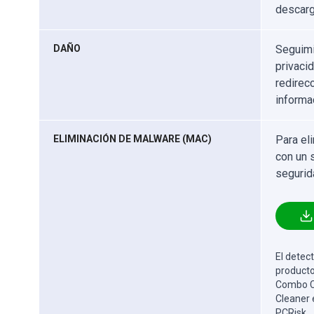
descarg
DAÑO
Seguimi
privaci
redirec
informa
ELIMINACIÓN DE MALWARE (MAC)
Para el
con un 
segurid
El detect
producto
Combo Cl
Cleaner 
PCRisk.