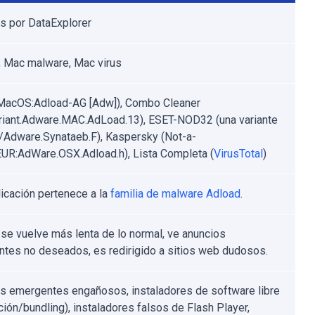
s por DataExplorer
 Mac malware, Mac virus
MacOS:Adload-AG [Adw]), Combo Cleaner
riant.Adware.MAC.AdLoad.13), ESET-NOD32 (una variante
Adware.Synataeb.F), Kaspersky (Not-a-
EUR:AdWare.OSX.Adload.h), Lista Completa (
VirusTotal
)
licación pertenece a la
familia de malware Adload
.
se vuelve más lenta de lo normal, ve anuncios
tes no deseados, es redirigido a sitios web dudosos.
s emergentes engañosos, instaladores de software libre
ción/bundling), instaladores falsos de Flash Player,