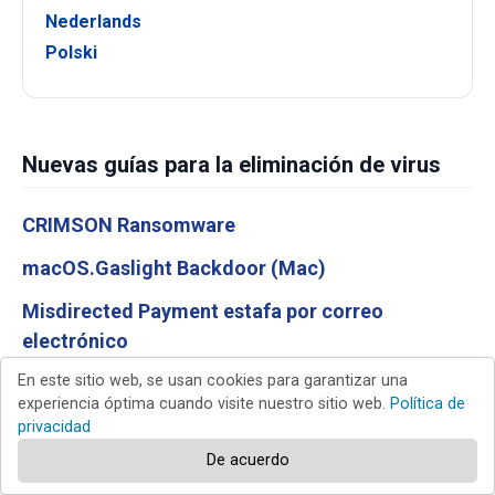
Nederlands
Polski
Nuevas guías para la eliminación de virus
CRIMSON Ransomware
macOS.Gaslight Backdoor (Mac)
Misdirected Payment estafa por correo
electrónico
En este sitio web, se usan cookies para garantizar una
New Device Signed In To Your Account estafa por
experiencia óptima cuando visite nuestro sitio web.
Política de
correo electrónico
privacidad
Trip.com Booking Confirmation Email Virus
De acuerdo