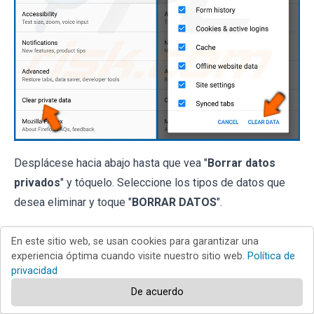
Desplácese hacia abajo hasta que vea "
Borrar datos
privados
" y tóquelo. Seleccione los tipos de datos que
desea eliminar y toque "
BORRAR DATOS
".
[Volver al índice]
En este sitio web, se usan cookies para garantizar una
experiencia óptima cuando visite nuestro sitio web.
Política de
Desactive las notificaciones del navegador
privacidad
en el navegador web Firefox:
De acuerdo