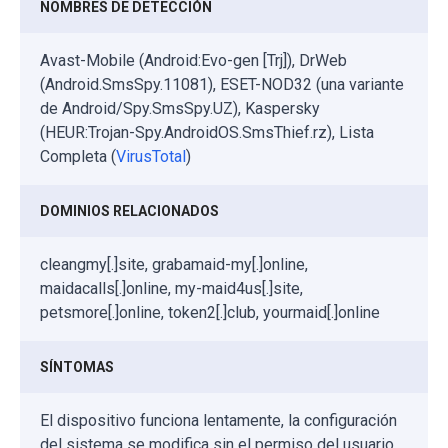
NOMBRES DE DETECCIÓN
Avast-Mobile (Android:Evo-gen [Trj]), DrWeb
(Android.SmsSpy.11081), ESET-NOD32 (una variante
de Android/Spy.SmsSpy.UZ), Kaspersky
(HEUR:Trojan-Spy.AndroidOS.SmsThief.rz), Lista
Completa (
VirusTotal
)
DOMINIOS RELACIONADOS
cleangmy[.]site, grabamaid-my[.]online,
maidacalls[.]online, my-maid4us[.]site,
petsmore[.]online, token2[.]club, yourmaid[.]online
SÍNTOMAS
El dispositivo funciona lentamente, la configuración
del sistema se modifica sin el permiso del usuario,