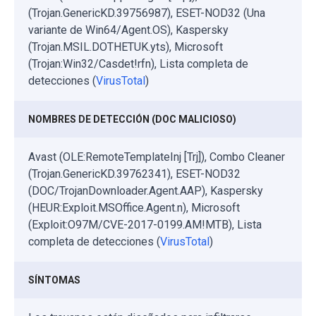
(Trojan.GenericKD.39756987), ESET-NOD32 (Una
variante de Win64/Agent.OS), Kaspersky
(Trojan.MSIL.DOTHETUK.yts), Microsoft
(Trojan:Win32/Casdet!rfn), Lista completa de
detecciones (
VirusTotal
)
NOMBRES DE DETECCIÓN (DOC MALICIOSO)
Avast (OLE:RemoteTemplateInj [Trj]), Combo Cleaner
(Trojan.GenericKD.39762341), ESET-NOD32
(DOC/TrojanDownloader.Agent.AAP), Kaspersky
(HEUR:Exploit.MSOffice.Agent.n), Microsoft
(Exploit:O97M/CVE-2017-0199.AM!MTB), Lista
completa de detecciones (
VirusTotal
)
SÍNTOMAS