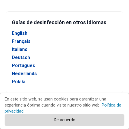
Guías de desinfección en otros idiomas
English
Français
Italiano
Deutsch
Português
Nederlands
Polski
En este sitio web, se usan cookies para garantizar una
experiencia óptima cuando visite nuestro sitio web.
Política de
Nuevas guías para la eliminación de virus
privacidad
De acuerdo
CRIMSON Ransomware