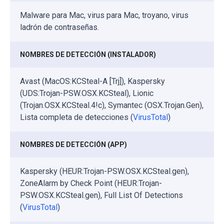
Malware para Mac, virus para Mac, troyano, virus
ladrón de contraseñas.
NOMBRES DE DETECCIÓN (INSTALADOR)
Avast (MacOS:KCSteal-A [Trj]), Kaspersky
(UDS:Trojan-PSW.OSX.KCSteal), Lionic
(Trojan.OSX.KCSteal.4!c), Symantec (OSX.Trojan.Gen),
Lista completa de detecciones (
VirusTotal
)
NOMBRES DE DETECCIÓN (APP)
Kaspersky (HEUR:Trojan-PSW.OSX.KCSteal.gen),
ZoneAlarm by Check Point (HEUR:Trojan-
PSW.OSX.KCSteal.gen), Full List Of Detections
(
VirusTotal
)