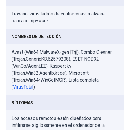
Troyano, virus ladrón de contraseñas, malware
bancario, spyware.
NOMBRES DE DETECCIÓN
Avast (Win64:MalwareX-gen [Trj]), Combo Cleaner
(Trojan.GenericKD.62579208), ESET-NOD32
(WinGo/Agent.EE), Kaspersky
(Trojan.Win32.Agentb.ksde), Microsoft
(Trojan:Win64/WinGo!MSR), Lista completa
(
VirusTotal
)
SÍNTOMAS
Los accesos remotos están diseñados para
infiltrarse sigilosamente en el ordenador de la