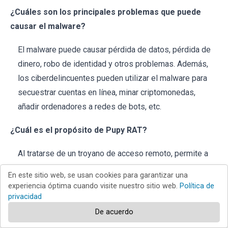
¿Cuáles son los principales problemas que puede
causar el malware?
El malware puede causar pérdida de datos, pérdida de
dinero, robo de identidad y otros problemas. Además,
los ciberdelincuentes pueden utilizar el malware para
secuestrar cuentas en línea, minar criptomonedas,
añadir ordenadores a redes de bots, etc.
¿Cuál es el propósito de Pupy RAT?
Al tratarse de un troyano de acceso remoto, permite a
los atacantes controlar a distancia los ordenadores
En este sitio web, se usan cookies para garantizar una
infectados. Normalmente, los RAT se utilizan para robar
experiencia óptima cuando visite nuestro sitio web.
Política de
información confidencial (p. ej., contraseñas, datos de
privacidad
tarjetas de crédito, DNI, números de la seguridad social,
De acuerdo
etc.) o inyectar otro malware (p. ej.,
malware de minería