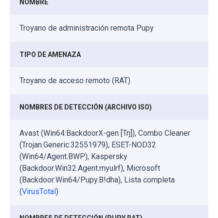
NOMBRE
Troyano de administración remota Pupy
TIPO DE AMENAZA
Troyano de acceso remoto (RAT)
NOMBRES DE DETECCIÓN (ARCHIVO ISO)
Avast (Win64:BackdoorX-gen [Trj]), Combo Cleaner
(Trojan.Generic.32551979), ESET-NOD32
(Win64/Agent.BWP), Kaspersky
(Backdoor.Win32.Agent.myulrf), Microsoft
(Backdoor:Win64/Pupy.B!dha), Lista completa
(
VirusTotal
)
NOMBRES DE DETECCIÓN (PUPY RAT)