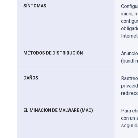
SÍNTOMAS
Configu
inicio,
configu
obligad
Interne
MÉTODOS DE DISTRIBUCIÓN
Anuncio
(bundlin
DAÑOS
Rastreo
privaci
redirec
ELIMINACIÓN DE MALWARE (MAC)
Para el
con un 
segurid