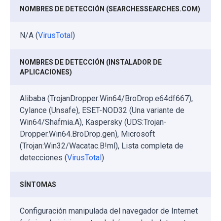
NOMBRES DE DETECCIÓN (SEARCHESSEARCHES.COM)
N/A (
VirusTotal
)
NOMBRES DE DETECCIÓN (INSTALADOR DE
APLICACIONES)
Alibaba (TrojanDropper:Win64/BroDrop.e64df667),
Cylance (Unsafe), ESET-NOD32 (Una variante de
Win64/Shafmia.A), Kaspersky (UDS:Trojan-
Dropper.Win64.BroDrop.gen), Microsoft
(Trojan:Win32/Wacatac.B!ml), Lista completa de
detecciones (
VirusTotal
)
SÍNTOMAS
Configuración manipulada del navegador de Internet