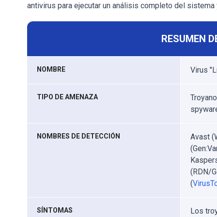
antivirus para ejecutar un análisis completo del sistem
RESUMEN D
NOMBRE
Virus 
TIPO DE AMENAZA
Troyano
spywar
NOMBRES DE DETECCIÓN
Avast (
(Gen:Va
Kaspers
(RDN/Ge
(
VirusTo
SÍNTOMAS
Los tro