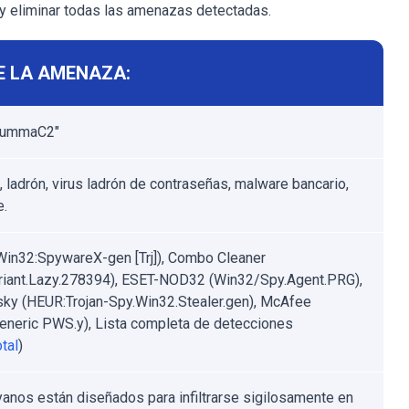
a y eliminar todas las amenazas detectadas.
E LA AMENAZA:
"LummaC2"
, ladrón, virus ladrón de contraseñas, malware bancario,
e.
Win32:SpywareX-gen [Trj]), Combo Cleaner
riant.Lazy.278394), ESET-NOD32 (Win32/Spy.Agent.PRG),
ky (HEUR:Trojan-Spy.Win32.Stealer.gen), McAfee
neric PWS.y), Lista completa de detecciones
tal
)
yanos están diseñados para infiltrarse sigilosamente en