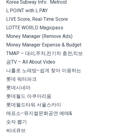
Korea Subway Info : Metroid
L.POINT with L.PAY
LIVE Score, Real-Time Score
LOTTE WORLD Magicpass
Money Manager (Remove Ads)
Money Manager Expense & Budget
TMAP – 대리,주차,전기차 충전,킥보
곰TV – All About Video
나홀로 노래방–쉽게 찾아 이용하는
롯데 워터파크
롯데시네마
롯데월드 아쿠아리움
롯데월드타워 서울스카이
매표소–뮤지컬문화공연 예매&
숫자 뽑기
씨네큐브