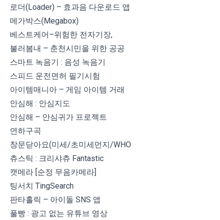
로더(Loader) – 효과음 다운로드 앱
메가박스(Megabox)
베스트케어–위험한 전자기장,
불러봄내 – 춘천시민을 위한 공공
스마트 녹음기 : 음성 녹음기
스피드 운전면허 필기시험
아이템매니아 – 게임 아이템 거래
안심해 : 안심지도
안심해 – 안심귀가 프로젝트
연하구곡
창문닫아요(미세/초미세먼지/WHO
츄스틱 : 크리샤츄 Fantastic
캣메라 [순정 무음카메라]
팅서치 TingSearch
판타홀릭 – 아이돌 SNS 앱
풀빵 : 광고 없는 유튜브 영상