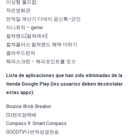
이상형 월드컵
작은영화관
전역일 계산기 디데이 곰신톡–군인
지니뮤직 – genie
컬쳐랜드[컬쳐캐쉬]
컬쳐플러스:컬쳐랜드 혜택 더하기
클라우드런처
해피스크린 – 해피포인트를 모으
Lista de aplicaciones que han sido eliminadas de la
tienda Google Play (los usuarios deben desinstalar
estas apps):
Bounce Brick Breaker
CU편의점택배
Compass 9: Smart Compass
GOODTV다번역성경찬송