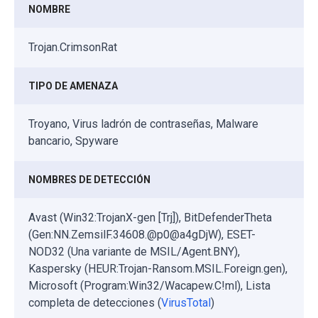
NOMBRE
Trojan.CrimsonRat
TIPO DE AMENAZA
Troyano, Virus ladrón de contraseñas, Malware
bancario, Spyware
NOMBRES DE DETECCIÓN
Avast (Win32:TrojanX-gen [Trj]), BitDefenderTheta
(Gen:NN.ZemsilF.34608.@p0@a4gDjW), ESET-
NOD32 (Una variante de MSIL/Agent.BNY),
Kaspersky (HEUR:Trojan-Ransom.MSIL.Foreign.gen),
Microsoft (Program:Win32/Wacapew.C!ml), Lista
completa de detecciones (
VirusTotal
)