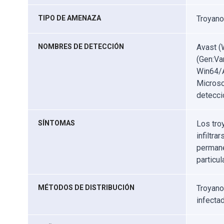
TIPO DE AMENAZA
Troyano
NOMBRES DE DETECCIÓN
Avast (
(Gen:Va
Win64/A
Microso
detecci
SÍNTOMAS
Los tro
infiltra
permane
particu
MÉTODOS DE DISTRIBUCIÓN
Troyan
infecta