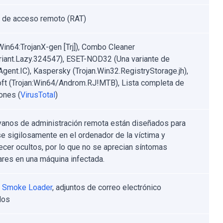
 de acceso remoto (RAT)
Win64:TrojanX-gen [Trj]), Combo Cleaner
riant.Lazy.324547), ESET-NOD32 (Una variante de
gent.IC), Kaspersky (Trojan.Win32.RegistryStorage.jh),
ft (Trojan:Win64/Androm.RJ!MTB), Lista completa de
ones (
VirusTotal
)
yanos de administración remota están diseñados para
rse sigilosamente en el ordenador de la víctima y
cer ocultos, por lo que no se aprecian síntomas
lares en una máquina infectada.
o
Smoke Loader
, adjuntos de correo electrónico
dos