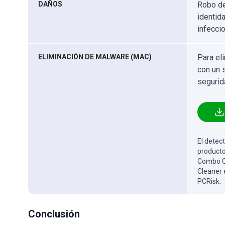
DAÑOS
Robo de
identida
infecci
ELIMINACIÓN DE MALWARE (MAC)
Para el
con un 
segurid
El detect
producto
Combo Cl
Cleaner 
PCRisk.
Conclusión