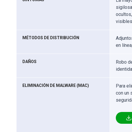
La mayo
sigilos
ocultos
visible
MÉTODOS DE DISTRIBUCIÓN
Adjunto
en línea
DAÑOS
Robo de
identida
ELIMINACIÓN DE MALWARE (MAC)
Para el
con un 
segurid