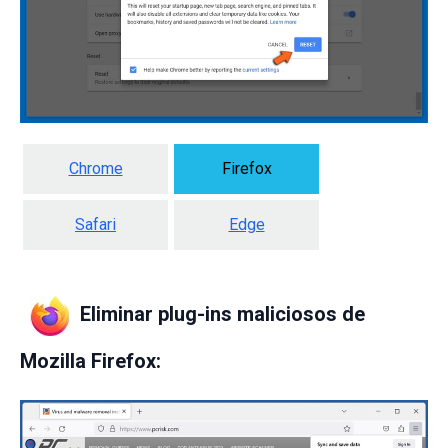
Chrome
Firefox
Safari
Edge
Eliminar plug-ins maliciosos de
Mozilla Firefox: