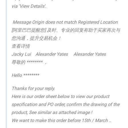
via 'View Details'.
Message Origin does not match Registered Location
[阿里巴巴提醒您] 及时、专业的回复有助于买家再次与
您沟通，提升交易机会！
查看详情
Jacky Lui Alexander Yates Alexander Yates
尊敬的 ******** ，
Hello ********
Thanks for your reply.
Here is our order sheet below to view our product
specification and PO order, confirm the drawing of the
product, See similar as attached image !
We want to make this order before 15th / March ..