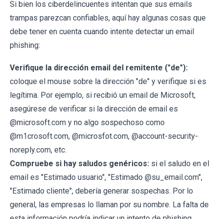
Si bien los ciberdelincuentes intentan que sus emails
trampas parezcan confiables, aquí hay algunas cosas que
debe tener en cuenta cuando intente detectar un email
phishing:
Verifique la dirección email del remitente ("de"):
coloque el mouse sobre la dirección "de" y verifique si es
legítima. Por ejemplo, si recibió un email de Microsoft,
asegúrese de verificar si la dirección de email es
@microsoft.com y no algo sospechoso como
@m1crosoft.com, @microsfot.com, @account-security-
noreply.com, etc.
Compruebe si hay saludos genéricos:
si el saludo en el
email es "Estimado usuario", "Estimado @su_email.com",
"Estimado cliente", debería generar sospechas. Por lo
general, las empresas lo llaman por su nombre. La falta de
esta información podría indicar un intento de phishing.