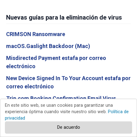
Nuevas guías para la eliminación de virus
CRIMSON Ransomware
macOS.Gaslight Backdoor (Mac)
Misdirected Payment estafa por correo
electrónico
New Device Signed In To Your Account estafa por
correo electrónico
Trip.com Booking Confirmation Email Virus
En este sitio web, se usan cookies para garantizar una
experiencia óptima cuando visite nuestro sitio web.
Política de
privacidad
Top de guías para la eliminación de virus
De acuerdo