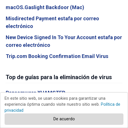
macOS.Gaslight Backdoor (Mac)
Misdirected Payment estafa por correo
electrónico
New Device Signed In To Your Account estafa por
correo electrónico
Trip.com Booking Confirmation Email Virus
Top de guías para la eliminación de virus
Ransomware XHAMSTER
En este sitio web, se usan cookies para garantizar una
Software publicitario Dolphin Deals
experiencia óptima cuando visite nuestro sitio web.
Política de
privacidad
Virus COM Surrogate
De acuerdo
Virus Y2mate.com