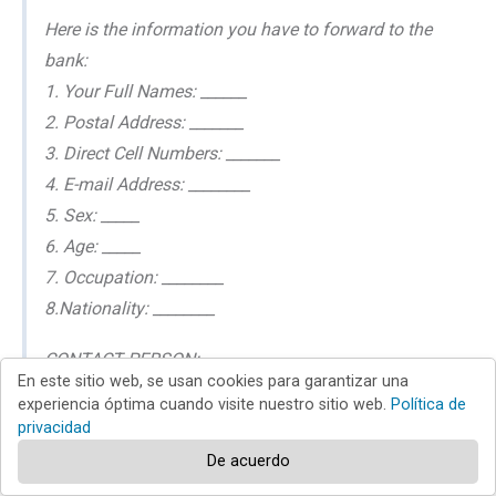
Here is the information you have to forward to the
bank:
1. Your Full Names: ______
2. Postal Address: _______
3. Direct Cell Numbers: _______
4. E-mail Address: ________
5. Sex: _____
6. Age: _____
7. Occupation: ________
8.Nationality: ________
CONTACT PERSON:
En este sitio web, se usan cookies para garantizar una
International Monetary Fund Director
experiencia óptima cuando visite nuestro sitio web.
Política de
E-mail:(kristalinageorgieva63@hotmail.com)
privacidad
De acuerdo
Otro ejemplo de correo spam con temática de tarjeta ATM: