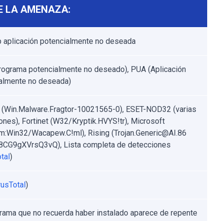
E LA AMENAZA:
 aplicación potencialmente no deseada
ograma potencialmente no deseado), PUA (Aplicación
almente no deseada)
(Win.Malware.Fragtor-10021565-0), ESET-NOD32 (varias
ones), Fortinet (W32/Kryptik.HVYS!tr), Microsoft
m:Win32/Wacapew.C!ml), Rising (Trojan.Generic@AI.86
8CG9gXVrsQ3vQ), Lista completa de detecciones
tal
)
rusTotal
)
rama que no recuerda haber instalado aparece de repente