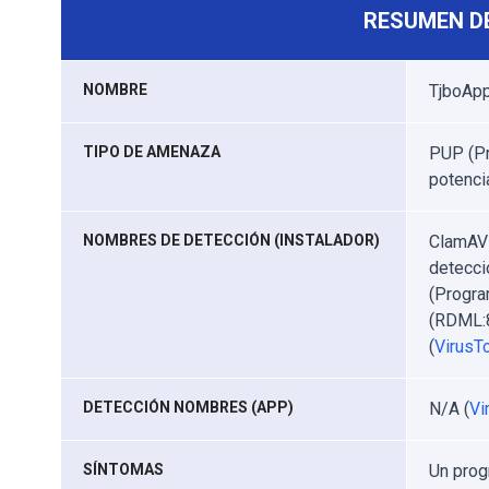
RESUMEN D
NOMBRE
TjboApp
TIPO DE AMENAZA
PUP (Pr
potenci
NOMBRES DE DETECCIÓN (INSTALADOR)
ClamAV 
detecci
(Progra
(RDML:
(
VirusTo
DETECCIÓN NOMBRES (APP)
N/A (
Vi
SÍNTOMAS
Un prog