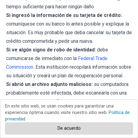
tiempo suficiente para hacer ningún daño.
Si ingresó la información de su tarjeta de crédito:
comuníquese con su banco lo antes posible y explique la
situación. Es muy probable que deba cancelar su tarjeta de
crédito comprometida y pedir una nueva.
Si ve algún signo de robo de identidad:
debe
comunicarse de inmediato con la
Federal Trade
Commission
. Esta institución recopilará información sobre
su situación y creará un plan de recuperación personal.
Si abrió un archivo adjunto malicioso:
su computadora
probablemente esté infectada, debe escanearla con una
aplicación antivirus confiable. Para ello, le recomendamos
En este sitio web, se usan cookies para garantizar una
utilizar
Combo Cleaner Antivirus para Android
.
experiencia óptima cuando visite nuestro sitio web.
Política de
Ayude a otros usuarios de Internet:
informe los emails
privacidad
de phishing a
Anti-Phishing Working Group
,
FBI’s Internet
De acuerdo
Crime Complaint Center
,
National Fraud Information Center