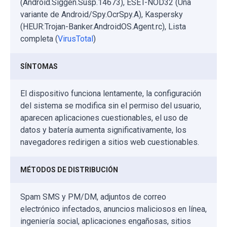
(Android.Siggen.Susp.14673), ESET-NOD32 (Una
variante de Android/Spy.OcrSpy.A), Kaspersky
(HEUR:Trojan-Banker.AndroidOS.Agent.rc), Lista
completa (
VirusTotal
)
SÍNTOMAS
El dispositivo funciona lentamente, la configuración
del sistema se modifica sin el permiso del usuario,
aparecen aplicaciones cuestionables, el uso de
datos y batería aumenta significativamente, los
navegadores redirigen a sitios web cuestionables.
MÉTODOS DE DISTRIBUCIÓN
Spam SMS y PM/DM, adjuntos de correo
electrónico infectados, anuncios maliciosos en línea,
ingeniería social, aplicaciones engañosas, sitios