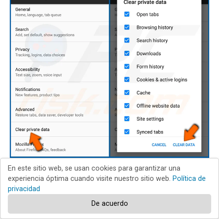
En este sitio web, se usan cookies para garantizar una
Desplázate hacia abajo hasta que veas "
Borrar datos
experiencia óptima cuando visite nuestro sitio web.
Política de
privados
" y tócalo. Seleccione los tipos de datos que
privacidad
desea eliminar y pulse "
BORRAR DATOS
".
De acuerdo