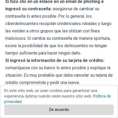
Si hizo clic en un enlace en un email de phishing e
ingresó su contraseña:
asegúrese de cambiar su
contraseña lo antes posible. Por lo general, los
ciberdelincuentes recopilan credenciales robadas y luego
las venden a otros grupos que las utilizan con fines
maliciosos. Si cambia su contraseña de manera oportuna,
existe la posibilidad de que los delincuentes no tengan
tiempo suficiente para hacer ningún daño.
Si ingresó la información de su tarjeta de crédito:
comuníquese con su banco lo antes posible y explique la
situación. Es muy probable que deba cancelar su tarjeta de
crédito comprometida y pedir una nueva.
Si ve algún signo de robo de identidad:
debe
En este sitio web, se usan cookies para garantizar una
experiencia óptima cuando visite nuestro sitio web.
Política de
comunicarse de inmediato con la
Federal Trade
privacidad
Commission
. Esta institución recopilará información sobre
De acuerdo
su situación y creará un plan de recuperación personal.