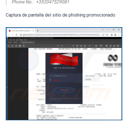
Phone No.: +352047529081
Captura de pantalla del sitio de phishing promocionado: