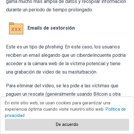
gama mucho más amplia de datos y recopilar información
durante un período de tiempo prolongado.
Emails de sextorsión
Este es un tipo de phishing. En este caso, los usuarios
reciben un email alegando que un ciberdelincuente podría
acceder a la cámara web de la víctima potencial y tiene
una grabación de video de su masturbación.
Para eliminar del video, se les pide a las víctimas que
paguen un rescate (generalmente usando Bitcoin u otra
criptomoneda). Sin embargo, todas estas afirmaciones
En este sitio web, se usan cookies para garantizar una
experiencia óptima cuando visite nuestro sitio web.
Política de
son falsas: los usuarios que reciben dichos emails deben
privacidad
ignorarlos y eliminarlos.
De acuerdo