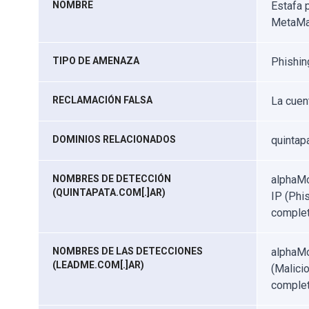
NOMBRE
Estafa p
MetaM
TIPO DE AMENAZA
Phishing
RECLAMACIÓN FALSA
La cuen
DOMINIOS RELACIONADOS
quintapa
NOMBRES DE DETECCIÓN
alphaMo
(QUINTAPATA.COM[.]AR)
IP (Phi
complet
NOMBRES DE LAS DETECCIONES
alphaMo
(LEADME.COM[.]AR)
(Malicio
complet