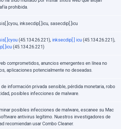
io ha sido multado por visitar sitios web que alojan
afía prohibida.
s[.]cyou, inksecdip[.]icu, sasecdip[.]icu
is[.]cyou
(45.134.26.221),
inksecdip[.]
icu
(45.134.26.221),
[.]icu
(45.134.26.221)
web comprometidos, anuncios emergentes en línea no
s, aplicaciones potencialmente no deseadas.
 de información privada sensible, pérdida monetaria, robo
tidad, posibles infecciones de malware.
iminar posibles infecciones de malware, escanee su Mac
software antivirus legítimo. Nuestros investigadores de
ad recomiendan usar Combo Cleaner.