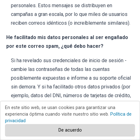
personales. Estos mensajes se distribuyen en
campañas a gran escala, por lo que miles de usuarios
reciben correos idénticos (o increíblemente similares).
He facilitado mis datos personales al ser engañado
por este correo spam, ¿qué debo hacer?
Si ha revelado sus credenciales de inicio de sesión -
cambie las contraseñas de todas las cuentas
posiblemente expuestas e informe a su soporte oficial
sin demora. Y si ha facilitado otros datos privados (por
ejemplo, datos del DNI, números de tarjetas de crédito,
etc.) - póngase inmediatamente en contacto con las
En este sitio web, se usan cookies para garantizar una
autoridades correspondientes.
experiencia óptima cuando visite nuestro sitio web.
Política de
privacidad
He leído un correo spam pero no he abierto el
De acuerdo
archivo adjunto, ¿está infectado mi ordenador?