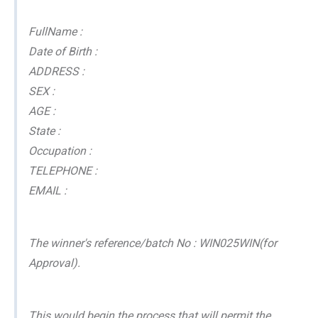
FullName :
Date of Birth :
ADDRESS :
SEX :
AGE :
State :
Occupation :
TELEPHONE :
EMAIL :
The winner's reference/batch No : WIN025WIN(for
Approval).
This would begin the process that will permit the