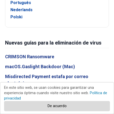
Português
Nederlands
Polski
Nuevas guías para la eliminación de virus
CRIMSON Ransomware
macOS.Gaslight Backdoor (Mac)
Misdirected Payment estafa por correo
electrónico
En este sitio web, se usan cookies para garantizar una
New Device Signed In To Your Account estafa por
experiencia óptima cuando visite nuestro sitio web.
Política de
privacidad
correo electrónico
De acuerdo
Trip.com Booking Confirmation Email Virus